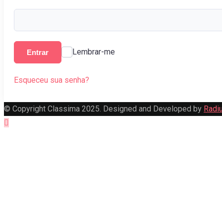
Lembrar-me
Entrar
Esqueceu sua senha?
© Copyright Classima 2025. Designed and Developed by
Radi