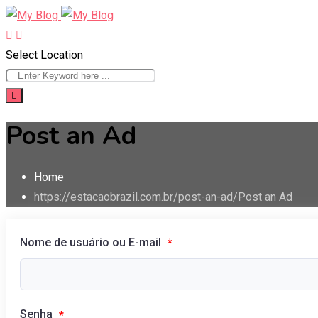
Skip
to
content
Select Location
Post an Ad
Home
https://estacaobrazil.com.br/post-an-ad/
Post an Ad
Nome de usuário ou E-mail
*
Senha
*